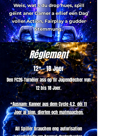
Weis, wat s du drop hues, spill
géint aner Gamer a erlief een Dag
voller Action, Fairplay a gudder
Stëmmung.
Réglement
12* - 18 Joer
Den FC26-Turnéier ass op fir Jugendlecher vun
12 bis 18 Joer.
*Ausnam: Kanner aus dem Cycle 4.2, déi 11
Joer al sinn, dierfen och matmaachen.
All Spiller brauchen eng autorisation