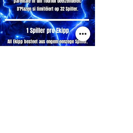
parentale fir um Tournoi deelzehuelen.
D’Plazen si limitéiert op 32 Spiller.
1 Spiller pro Ekipp
All Ekipp besteet aus engem eenzege Spiller.
Den Tournoi gëtt also am 1 géint 1 gespillt.
Spezialekippen, personaliséiert oder
verännert Ekippe sinn net erlaabt.
No der Aschreiwung dierf d’Ekipp net méi
gewiesselt ginn.
Aschreiwung: 15 €