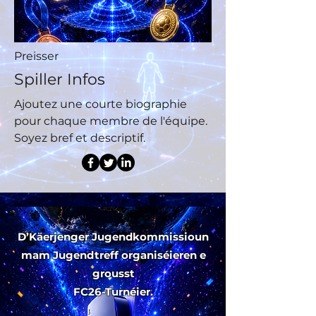
Preisser
Spiller Infos
Ajoutez une courte biographie
pour chaque membre de l'équipe.
Soyez bref et descriptif.
D’Käerjenger Jugendkommissioun
mam Jugendtreff organiséieren e
grousst
FC26-Turnéier.